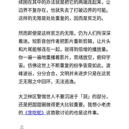
续困在其中的办法就是把它的两端连起来，让
边界不复存在，也就失去了打破边界的可能。
这样的无限是处处重复的，因而是贫乏的。
然而即使是这样贫乏的无限，仍为人们所深深
着迷。短影音创作者把影片重新剪辑，让片头
和片尾能够连在一起，就得到倍增的播放量。
你一遍一遍地重播着影片，思绪放空，俯仰宇
宙。仿佛这世上不断重复的纷争皆是如此，波
峰波谷，分分合合，文明并未进步只是在这贫
乏无限之中回环，无法逃逸。
大卫林区警惕世人不要沉迷于「洞」的部分，
还是把甜甜圈做得更大比较重要。我想小老虎
的
《贪吃蛇》
这首歌讨论的也是这件事。