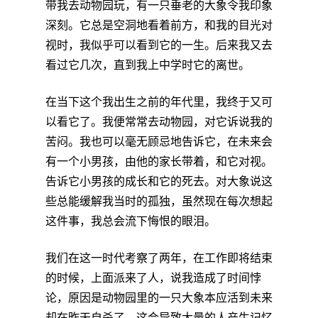
带我去动物园玩，有一只垂老的大象令我印象
深刻。它总是空洞地看着前方，和我的目光对
视时，我似乎可以看到它的一生。后来我又去
看过它几次，直到我上中学时它的离世。
在当下这个我出生之前的年代里，我终于又可
以看它了。我便常常去动物园，对它诉说我的
苦闷。我也可以毫无顾忌地告诉它，在未来会
有一个小男孩，由他的家长带着，和它对视。
告诉它小男孩的成长和它的死去。对大象说这
些总能缓解我当时的孤独，虽然现在每次想起
这件事，我总会流下悔恨的眼泪。
我们在这一时代考察了两年，在工作即将结束
的时候，上面派来了人，说我造成了时间悖
论，原因是动物园里的一只大象本应活到未来
却在昨天自杀了，这会导致大量的人产生记忆