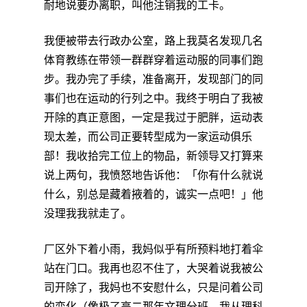
耐地说要办离职，叫他注销我的工卡。
我便被带去行政办公室，路上我莫名发现几名
体育教练在带领一群群穿着运动服的同事们跑
步。我办完了手续，准备离开，发现部门的同
事们也在运动的行列之中。我终于明白了我被
开除的真正意图，一定是我过于肥胖，运动表
现太差，而公司正要转型成为一家运动俱乐
部！我收拾完工位上的物品，新领导又打算来
说上两句，我愤怒地告诉他：「你有什么就说
什么，别总是藏着掖着的，诚实一点吧！」他
没理我我就走了。
厂区外下着小雨，我妈似乎有所预料地打着伞
站在门口。我再也忍不住了，大哭着说我被公
司开除了，我妈也不安慰什么，只是问着公司
的变化（像极了高二那年文理分班，我从理科