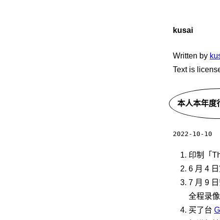
kusai
Written by
ku
Text is licen
本人本年度
2022-10-10
印制「This
6 月 
7 月 
全程录像
买了台
G