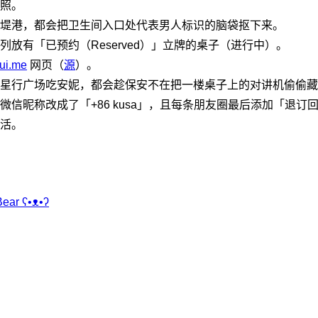
照。
堤港，都会把卫生间入口处代表男人标识的脑袋抠下来。
列放有「已预约（Reserved）」立牌的桌子（进行中）。
ui.me
网页（
源
）。
星行广场吃安妮，都会趁保安不在把一楼桌子上的对讲机偷偷藏
微信昵称改成了「+86 kusa」，且每条朋友圈最后添加「退订回
活。
Bear
ʕ•ᴥ•ʔ