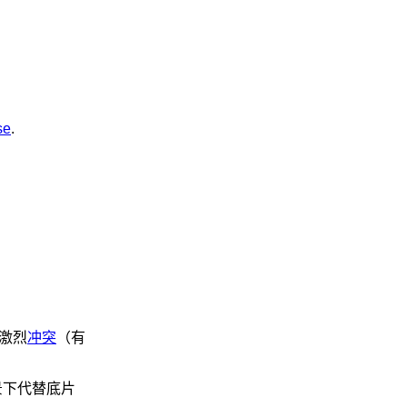
se
.
生激烈
冲突
（有
景下代替底片