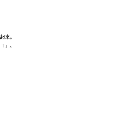
起来。
 T」。