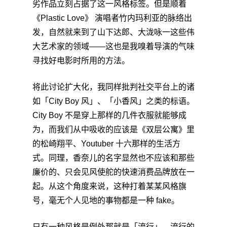
劣作品立刻占据了这一风格标签。但是顺着
《Plastic Love》 演唱者竹内玛利亚的脉络出
发，自然就来到了山下达郎、大泷咏一这些伟
大艺术家的领域——这也是我嗅着导演的气味
寻找好电影时所用的方法。
将此讨论扩大化，我同样批判社交平台上的诸
如「City Boy 风」、「小香风」之类的标语。
City Boy 不是穿上那样的几件衣服就能够成
为，而我们从中吸收的应该是《双层公寓》里
的松崎翔平、Youtuber 十六那样的生活方
式。同理，香奈儿的名字显然也不应该和那些
廉价的、只会见风使舵的快速消费品牌放在一
起。从这个角度来说，这种打着某某风格旗
号，毫无个人见地的事物都是一种 fake。
只有一种风格是例外那就是「流行」。流行的