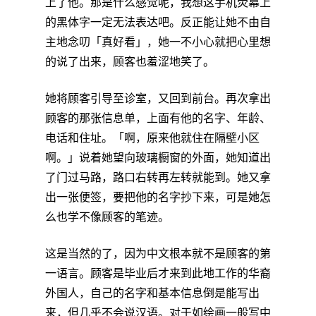
上了他。那是什么感觉呢，我想这手机荧幕上
的黑体字一定无法表达吧。反正能让她不由自
主地念叨「真好看」，她一不小心就把心里想
的说了出来，顾客也羞涩地笑了。
她将顾客引导至诊室，又回到前台。再次拿出
顾客的那张信息单，上面有他的名字、年龄、
电话和住址。「啊，原来他就住在隔壁小区
啊。」说着她望向玻璃橱窗的外面，她知道出
了门过马路，路口右转再左转就能到。她又拿
出一张便签，要把他的名字抄下来，可是她怎
么也学不像顾客的笔迹。
这是当然的了，因为中文根本就不是顾客的第
一语言。顾客是毕业后才来到此地工作的华裔
外国人，自己的名字和基本信息倒是能写出
来，但几乎不会说汉语。对于如绘画一般写中