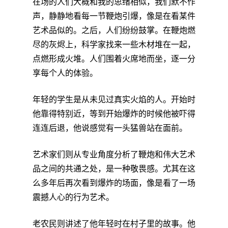
在场的人们大概和我的思绪相似，我们默不作
声，静静地看每一节鞭炮引爆，像是在看某件
艺术品似的。之后，人们纷纷鼓掌。在鞭炮燃
尽的灰烬上，科学家找来一些木材堆在一起，
点燃形成火堆。人们围着火席地而坐，逐一分
享每个人的体验。
年轻的学生是从未见过真实火焰的人。开始时
他靠得特别近，等到开始爆炸的时候他被吓得
连连后退，他说感觉有一头猛兽站在面前。
艺术家们则从专业角度分析了鞭炮和伟大艺术
品之间的共通之处，是一种敬畏感。尤其在这
么多年后再次看到爆炸的场面，像是看了一场
震撼人心的行为艺术。
老农民则讲述了他年轻时在村子里的故事。他