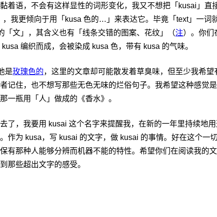
黏着语，不会有这样显性的词形变化，我又不想把「kusai」直
…」，我更倾向于用「kusa 色的…」来表达它。毕竟「text」一词
e；中文的「文」，其含义也有「线条交错的图案、花纹」（
注
）。你们
kusa 编织而成，会被染成 kusa 色，带有 kusa 的气味。
说他是
玫瑰色的
，这里的文章却可能散发着草臭味，但至少我希望
者记住，也不想写那些无色无味的烂俗句子。我希望这种感觉是
那一瓶用「人」做成的《香水》。
去了，我要用 kusai 这个名字来提醒我，在新的一年里持续地
作为 kusa，写 kusai 的文字，做 kusai 的事情。好在这个
保有那种人能够分辨而机器不能的特性。希望你们在阅读我的文
到那些超出文字的感受。