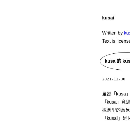
kusai
Written by
ku
Text is licen
kusa 的 ku
2021-12-30
虽然「kus
「kusa」意
概念里的意象。「
「kusai」是