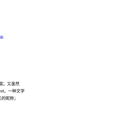
se
.
后缀；又虽然
ext，一种文学
洒行天的昵称；