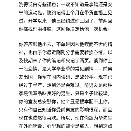
洗得泛白有些褪色；一双不知道是李踏还是安
宁的运动鞋，隐约记得上个月在带货直播上见
过。开学以来，他已经约过你三回了，前两回
你都找理由推脱，这回你决定给他一次机会。
你答应跟他出去，不单是因为他锲而不舍的精
神，也由于你最近刚刚分手需要转换心情，以
及快期末了你的笔记却只记了两页。谈到你上
一段恋情，是大学毕业季的常见剧情——前男
友出国，你留在国内读研，是故分手。现在已
经过了半年，想到还是会难过。前男友是那种
家境优渥品味良好的男生，只是个子比较矮。
你的室友总安慰你，他个丑逼根本配不上你，
只有你自己知道你受前男友的影响很深，而且
现在也依然很喜欢。所以，现在你跟为华先生
在外面吃饭，心里想的却全是那人，想到这点