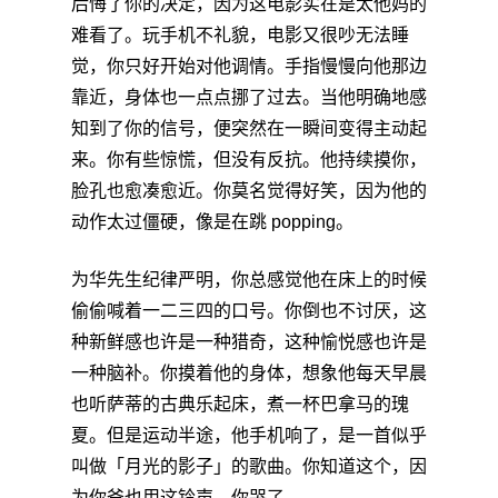
后悔了你的决定，因为这电影实在是太他妈的
难看了。玩手机不礼貌，电影又很吵无法睡
觉，你只好开始对他调情。手指慢慢向他那边
靠近，身体也一点点挪了过去。当他明确地感
知到了你的信号，便突然在一瞬间变得主动起
来。你有些惊慌，但没有反抗。他持续摸你，
脸孔也愈凑愈近。你莫名觉得好笑，因为他的
动作太过僵硬，像是在跳 popping。
为华先生纪律严明，你总感觉他在床上的时候
偷偷喊着一二三四的口号。你倒也不讨厌，这
种新鲜感也许是一种猎奇，这种愉悦感也许是
一种脑补。你摸着他的身体，想象他每天早晨
也听萨蒂的古典乐起床，煮一杯巴拿马的瑰
夏。但是运动半途，他手机响了，是一首似乎
叫做「月光的影子」的歌曲。你知道这个，因
为你爸也用这铃声。你哭了。