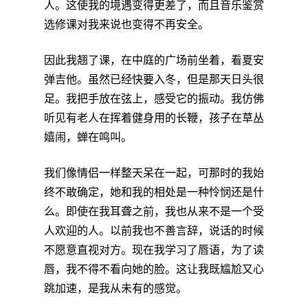
人。这使我的境遇变得更差了，而且音乐鉴赏
选修课对我来说也变得不再安全。
因此我翘了课，在中庭的广场前坐着，看夏安
弹吉他。虽然已经快要入冬，但是那天日头很
足。我把手放在弦上，感受它的振动。我仿佛
听见有老人在挥着健身用的长鞭，孩子在草丛
嬉闹，蝉在鸣叫。
我们像情侣一样整天呆在一起，可那时的我始
终不敢确定，她和我的相处是一种怜悯还是什
么。即使在我耳聋之前，我也从来不是一个受
人欢迎的人。以前我也不善言辞，说话的时候
不愿意直视对方。现在我学习了唇语，为了读
唇，我不得不看向她的脸。这让我既尴尬又心
跳加速，是我从未有的感觉。