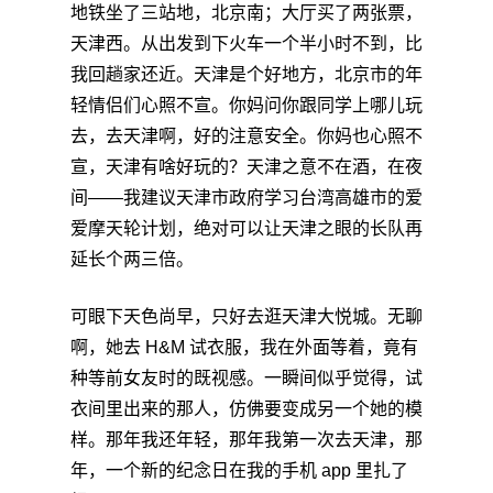
地铁坐了三站地，北京南；大厅买了两张票，
天津西。从出发到下火车一个半小时不到，比
我回趟家还近。天津是个好地方，北京市的年
轻情侣们心照不宣。你妈问你跟同学上哪儿玩
去，去天津啊，好的注意安全。你妈也心照不
宣，天津有啥好玩的？天津之意不在酒，在夜
间——我建议天津市政府学习台湾高雄市的爱
爱摩天轮计划，绝对可以让天津之眼的长队再
延长个两三倍。
可眼下天色尚早，只好去逛天津大悦城。无聊
啊，她去 H&M 试衣服，我在外面等着，竟有
种等前女友时的既视感。一瞬间似乎觉得，试
衣间里出来的那人，仿佛要变成另一个她的模
样。那年我还年轻，那年我第一次去天津，那
年，一个新的纪念日在我的手机 app 里扎了