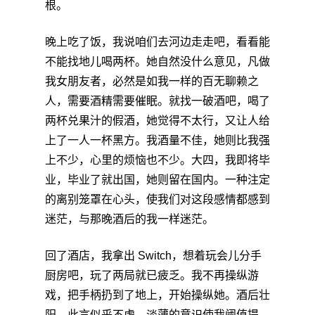
根。
晚上吃了饭，我说咱们去河边走走吧，看看能
不能找地儿喝两杯。她自然没什么意见，凡做
我女朋友者，必然是如我一样的百无聊赖之
人，需要酒精需要催眠。就找一破酒吧，喝了
两杯兑果汁的假酒，她觉得不太行，又让人给
上了一人一杯黑方。我酒量不佳，她则比我强
上不少，心里的烦恼也不少。大四，我即将毕
业，毕业了就出国，她则留在国内。一种注定
的离别笼罩在心头，使我们对这段感情都感到
迷茫，与那晚酒后的我一样迷茫。
回了酒店，我拿出 Switch，想着玩会儿分手
厨房吧，玩了两局就已疲乏。我不再操纵游
戏，把手柄扔到了地上，开始操纵她。酒后壮
阳，此言似乎不虚，淡薄的意识使我阈值提