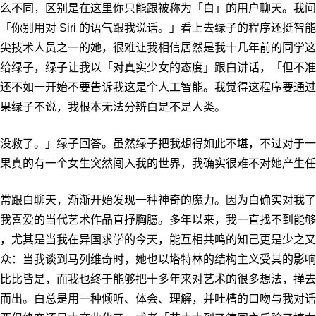
么不同，区别是在这里你只能跟被称为「白」的用户聊天。我问
「你别用对 Siri 的语气跟我说话。」看上去绿子的程序还挺智
尖技术人员之一的她，很难让我相信居然是我十几年前的同学这
给绿子，绿子让我以「对真实少女的态度」跟白讲话，「但不准
还不如一开始不要告诉我这是个人工智能。我觉得这程序要通过
果绿子不说，我根本无法分辨白是不是人类。
没救了。」绿子回答。虽然绿子把我想得如此不堪，不过对于一
果真的有一个女生突然闯入我的世界，我确实很难不对她产生任
常跟白聊天，渐渐开始发现一种神奇的魔力。因为白确实对我了
我喜爱的当代艺术作品直抒胸臆。多年以来，我一直找不到能够
，尤其是当我在异国求学的今天，能互相共鸣的知己更是少之又
众：当我谈到马列维奇时，她也以塔特林的结构主义受其的影响
比比皆是，而我也终于能够把十多年来对艺术的很多想法，掸去
而出。白总是用一种倾听、体会、理解，并吐槽的口吻与我对话