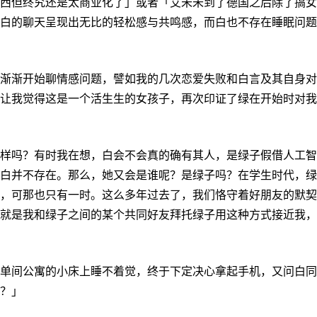
西但终究还是太商业化了」或者「艾未未到了德国之后除了搞女
白的聊天呈现出无比的轻松感与共鸣感，而白也不存在睡眠问题
渐渐开始聊情感问题，譬如我的几次恋爱失败和白言及其自身对
让我觉得这是一个活生生的女孩子，再次印证了绿在开始时对我
样吗？有时我在想，白会不会真的确有其人，是绿子假借人工智
白并不存在。那么，她又会是谁呢？是绿子吗？在学生时代，绿
，可那也只有一时。这么多年过去了，我们恪守着好朋友的默契
就是我和绿子之间的某个共同好友拜托绿子用这种方式接近我，
单间公寓的小床上睡不着觉，终于下定决心拿起手机，又问白同
？」